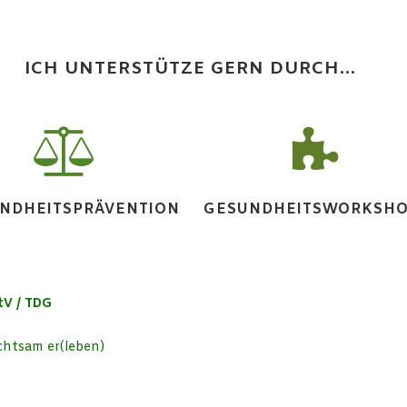
ICH UNTERSTÜTZE GERN DURCH...
NDHEITSPRÄVENTION
GESUNDHEITSWORKSH
tV / TDG
chtsam er(leben)